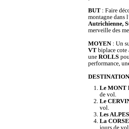
BUT
: Faire déc
montagne dans l’
Autrichienne, S
merveille des me
MOYEN
: Un s
VT
biplace cote 
une
ROLLS
pou
performance, u
DESTINATIO
Le MONT
de vol.
Le CERVI
vol.
Les ALPES
La CORSE
jours de vol